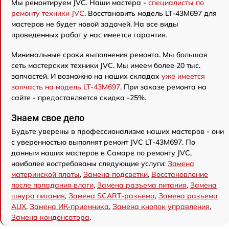
Мы ремонтируем JVC. Наши мастера -
специалисты по
ремонту техники JVC
. Восстановить модель LT-43M697 для
мастеров не будет новой задачей. На все виды
проведенных работ у нас имеется гарантия.
Минимальные сроки выполнения ремонта. Мы большая
сеть мастерских техники JVC. Мы имеем более 20 тыс.
запчастей. И возможно на наших складах
уже имеется
запчасть на модель LT-43M697
. При заказе ремонта на
сайте - предоставляется скидка -25%.
Знаем свое дело
Будьте уверены в профессионализме наших мастеров - они
с уверенностью выполнят ремонт JVC LT-43M697. По
данным наших мастеров в Самаре по ремонту JVC,
наиболее востребованы следующие услуги:
Замена
материнской платы
,
Замена подсветки
,
Восстановление
после попадания влаги
,
Замена разъема питания
,
Замена
шнура питания
,
Замена SCART-разъема
,
Замена разъема
AUX
,
Замена ИК-приемника
,
Замена кнопок управления
,
Замена конденсатора
.