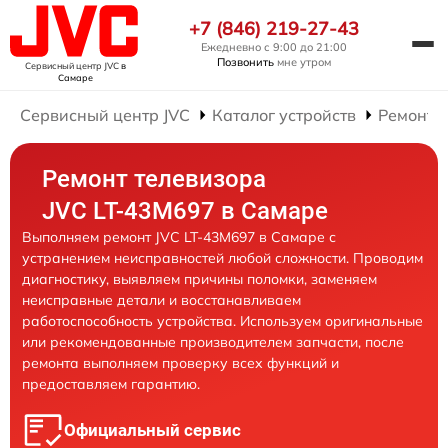
+7 (846) 219-27-43
Ежедневно с 9:00 до 21:00
Позвонить
мне утром
Сервисный центр JVC
в
Самаре
Сервисный центр JVC
Каталог устройств
Ремонт 
Ремонт телевизора
JVC LT-43M697 в Самаре
Выполняем ремонт JVC LT-43M697 в Самаре с
устранением неисправностей любой сложности. Проводим
диагностику, выявляем причины поломки, заменяем
неисправные детали и восстанавливаем
работоспособность устройства. Используем оригинальные
или рекомендованные производителем запчасти, после
ремонта выполняем проверку всех функций и
предоставляем гарантию.
Официальный сервис