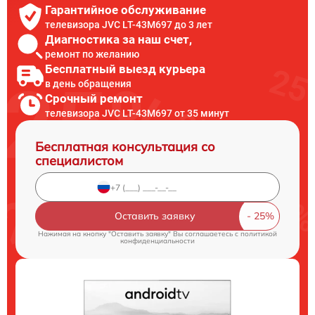
Гарантийное обслуживание
телевизора JVC LT-43M697 до 3 лет
Диагностика за наш счет,
ремонт по желанию
Бесплатный выезд курьера
в день обращения
Срочный ремонт
телевизора JVC LT-43M697 от 35 минут
Бесплатная консультация со
специалистом
Оставить заявку
Нажимая на кнопку "Оставить заявку" Вы соглашаетесь c
политикой
конфиденциальности