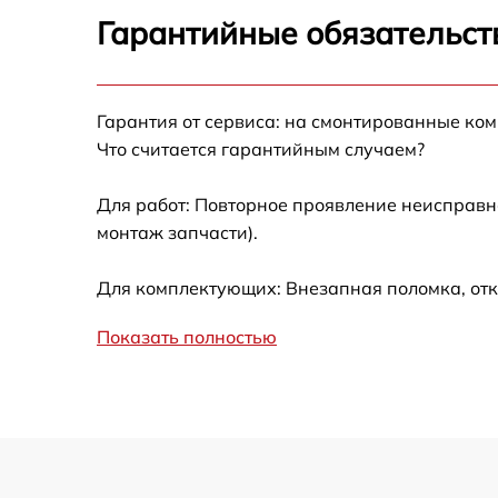
Замена материнской платы JVC DLA-NZ9
Гарантийные обязательст
Ремонт системы охлаждения JVC DLA-NZ9
Гарантия от сервиса: на смонтированные ко
Замена линзы JVC DLA-NZ9
Что считается гарантийным случаем?
Ремонт системной платы JVC DLA-NZ9
Для работ: Повторное проявление неисправн
монтаж запчасти).
Замена фильтра JVC DLA-NZ9
Для комплектующих: Внезапная поломка, отк
Замена балластера JVC DLA-NZ9
Показать полностью
Замена колеса цветофильтров JVC DLA-NZ
Замена платы сопряжения JVC DLA-NZ9