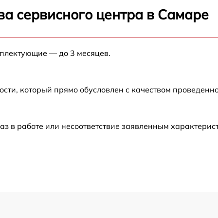
от 120 мин
ва сервисного центра в Самаре
от 60 мин
мплектующие — до 3 месяцев.
от 60 мин
от 60 мин
ости, который прямо обусловлен с качеством проведенн
от 50 мин
аз в работе или несоответствие заявленным характери
от 60 мин
9
от 120 мин
от 60 мин