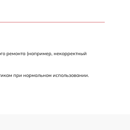
1690 р
1360 р
2100 р
650 р
ого ремонта (например, некорректный
800 р
стикам при нормальном использовании.
1410 р
1560 р
2030 р