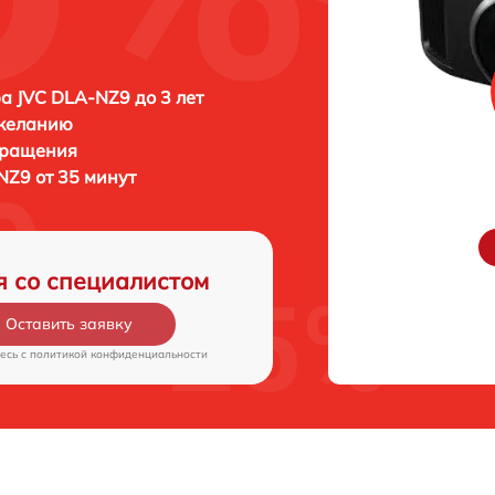
а JVC DLA-NZ9 до 3 лет
 желанию
бращения
NZ9 от 35 минут
я со специалистом
Оставить заявку
есь c
политикой конфиденциальности