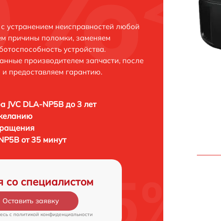
 с устранением неисправностей любой
ем причины поломки, заменяем
ботоспособность устройства.
анные производителем запчасти, после
 и предоставляем гарантию.
а JVC DLA-NP5B до 3 лет
 желанию
бращения
NP5B от 35 минут
я со специалистом
Оставить заявку
есь c
политикой конфиденциальности