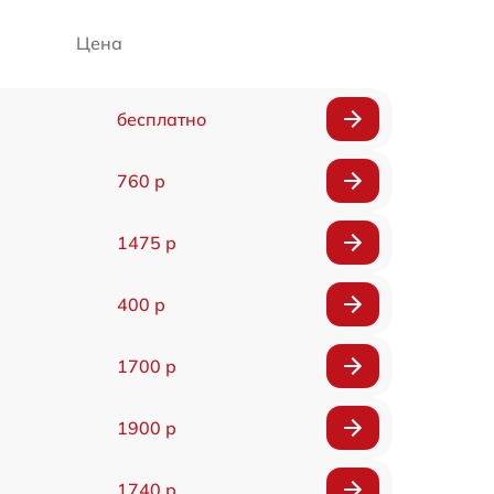
Цена
бесплатно
760 р
1475 р
400 р
1700 р
1900 р
1740 р