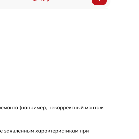
1700 р
1295 р
1690 р
1360 р
2100 р
650 р
 ремонта (например, некорректный монтаж
800 р
ие заявленным характеристикам при
1410 р