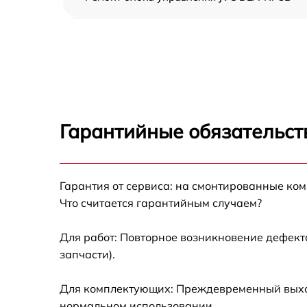
Замена блока питания JVC DLA-NP5B
Замена матрицы JVC DLA-NP5B
Замена материнской платы JVC DLA-NP5B
Гарантийные обязательст
Ремонт системы охлаждения JVC DLA-NP5B
Гарантия от сервиса: на смонтированные ко
Замена линзы JVC DLA-NP5B
Что считается гарантийным случаем?
Ремонт системной платы JVC DLA-NP5B
Для работ: Повторное возникновение дефект
запчасти).
Замена фильтра JVC DLA-NP5B
Для комплектующих: Преждевременный выход 
Замена балластера JVC DLA-NP5B
нормальном использовании.