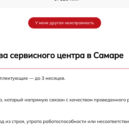
от 120 мин
У меня другая неисправность
от 60 мин
от 120 мин
ва сервисного центра в Самаре
от 60 мин
мплектующие — до 3 месяцев.
от 60 мин
от 60 мин
а, который напрямую связан с качеством проведенного
от 50 мин
из строя, утрата работоспособности или несоответств
от 60 мин