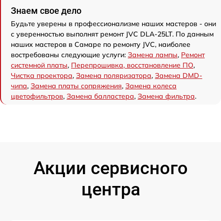
Знаем свое дело
Будьте уверены в профессионализме наших мастеров - они
с уверенностью выполнят ремонт JVC DLA-25LT. По данным
наших мастеров в Самаре по ремонту JVC, наиболее
востребованы следующие услуги:
Замена лампы
,
Ремонт
системной платы
,
Перепрошивка, восстановление ПО
,
Чистка проектора
,
Замена поляризатора
,
Замена DMD-
чипа
,
Замена платы сопряжения
,
Замена колеса
цветофильтров
,
Замена балластера
,
Замена фильтра
.
Акции сервисного
центра