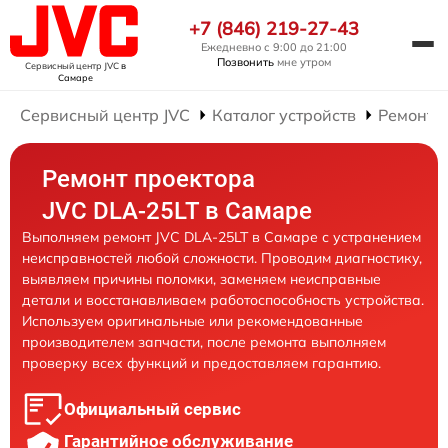
+7 (846) 219-27-43
Ежедневно с 9:00 до 21:00
Позвонить
мне утром
Сервисный центр JVC
в
Самаре
Сервисный центр JVC
Каталог устройств
Ремонт 
Ремонт проектора
JVC DLA-25LT в Самаре
Выполняем ремонт JVC DLA-25LT в Самаре с устранением
неисправностей любой сложности. Проводим диагностику,
выявляем причины поломки, заменяем неисправные
детали и восстанавливаем работоспособность устройства.
Используем оригинальные или рекомендованные
производителем запчасти, после ремонта выполняем
проверку всех функций и предоставляем гарантию.
Официальный сервис
Гарантийное обслуживание