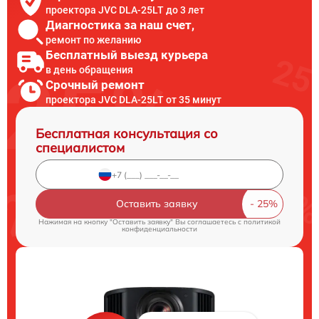
проектора JVC DLA-25LT до 3 лет
Диагностика за наш счет,
ремонт по желанию
Бесплатный выезд курьера
в день обращения
Срочный ремонт
проектора JVC DLA-25LT от 35 минут
Бесплатная консультация со
специалистом
Оставить заявку
Нажимая на кнопку "Оставить заявку" Вы соглашаетесь c
политикой
конфиденциальности